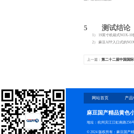
5
测试结论
1
）
19
英寸机箱式
NOX-10
2
）
麻豆APP入口式的
NOX
上一篇：
第二十二届中国国际环保
通知
网站首页
产品
麻豆国产精品黄色
地址：杭州滨江江虹南路256号 电话
© 2024 版权所有：