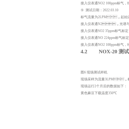
接入仪表通
NO2 100ppm
标气
⑤
测试日期：
2022.03.10
标气流量为
2LPM
，起始
接入仪表通
N2
，光谱与
接入仪表通
SO2 35
ppm
标气标定
接入仪表通
NO 224ppm
标气标定
接入仪表通
NO2 100ppm
标气
4.2
NOX-20
测试
图
6
现场测试样机
现场采样为流量
3LPM
，
现场运行
2
个月后的数据如下：
黄色麻豆下载温度
350
℃