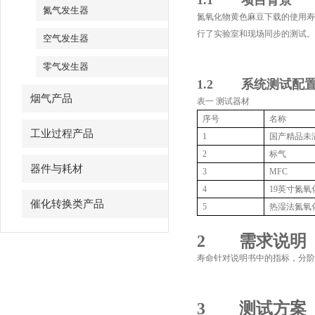
1.1
项目背景
氮气发生器
氮氧化物黄色麻豆下载的使用寿命
行了实验室和现场同步的测试。
空气发生器
零气发生器
1.2
系统测试配
烟气产品
表一 测试器材
序号
名称
工业过程产品
1
国产精品未
2
标气
器件与耗材
3
MFC
4
19
英寸氮氧
催化转换类产品
5
热湿法氮氧
2
需求说明
寿命针对说明书中的指标，分阶
3
测试方案