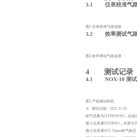
3.1
仪表校准气
图
3
仪表校准气路连接
3.2
效率测试气
图
4
效率测试气路连接
4
测试记录
4.1
NOX-10
测试
图
5
产线测试样机
①
测试日期：
2021.11.10
标气流量为
2LPM
，起始
接入仪表通
N2
，光谱与不
接入仪表通
SO2 35
ppm
标气标定